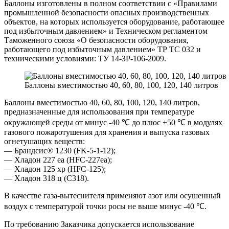
Баллоны изготовлены в полном соответствии с «Правилами
промышленной безопасности опасных производственных
объектов, на которых используется оборудование, работающее
под избыточным давлением» и Техническом регламентом
Таможенного союза «О безопасности оборудования,
работающего под избыточным давлением» ТР ТС 032 и
техническими условиями: ТУ 14-ЗР-106-2009.
Баллоны вместимостью 40, 60, 80, 100, 120, 140 литров
Баллоны вместимостью 40, 60, 80, 100, 120, 140 литров,
предназначенные для использования при температуре
окружающей среды от минус -40 ℃ до плюс +50 ℃ в модулях
газового пожаротушения для хранения и выпуска газовых
огнетушащих веществ:
— Брандсис® 1230 (FK-5-1-12);
— Хладон 227 еа (HFC-227ea);
— Хладон 125 хр (HFC-125);
— Хладон 318 ц (С318).
В качестве газа-вытеснителя применяют азот или осушенный
воздух с температурой точки росы не выше минус -40 ℃.
По требованию Заказчика допускается использование