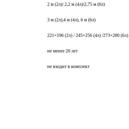
2 м (2л)/ 2,2 м (4л)/2,75 м (6л)
3 м (2л),4 м (4л), 6 м (6л)
221×196 (2л) / 245×256 (4л) /273×280 (6л)
не менее 20 лет
не входит в комплект